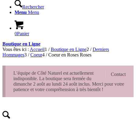
Rechercher
Menu
Menu
0
Panier
Boutique en Ligne
Vous êtes ici :
Accueil
1
/
Boutique en Ligne
2
/
Derniers
Hommages
3
/
Coeur
4
/
Coeur en Roses Roses
L’équipe de Côté Naturel est actuellement
Contact
indisponible. La boutique sera fermée du
dimanche 2 août au lundi 24 août inclus. Merci pour votre
patience et votre compréhension à très bientôt !