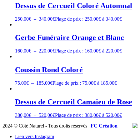
Dessus de Cercueil Coloré Automnal
250,00
€
–
340,00
€
Plage de prix : 250,00€ à 340,00€
Gerbe Funéraire Orange et Blanc
160,00
€
–
220,00
€
Plage de prix : 160,00€ à 220,00€
Coussin Rond Coloré
75,00
€
–
185,00
€
Plage de prix : 75,00€ à 185,00€
Dessus de Cercueil Camaïeu de Rose
380,00
€
–
520,00
€
Plage de prix : 380,00€ à 520,00€
2024 © Côté Naturel - Tous droits réservés |
FC Création
Lien vers Instagram